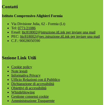
Contatti
Istituto Comprensivo Alighieri Formia
Via Divisione Julia, 62 - Formia (Lt)
Tel:
0771/21086
Email:
ltic818002@istruzione.it
Link per inviare una mail
PEC:
ltic818002@pec.istruzione.it
Link per inviare una mail
C.F.: 90028050590
Sezione Link Utili
Cookie policy
Note legali
Informativa Privacy
Ufficio Relazioni con il Pubblico
Dichiarazione di accessibilità
Obiettivi di accessibilità
Whistleblowing
Gestione consensi cookie
Amministrazione Trasparente