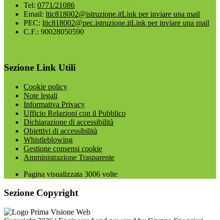
Tel:
0771/21086
Email:
ltic818002@istruzione.it
Link per inviare una mail
PEC:
ltic818002@pec.istruzione.it
Link per inviare una mail
C.F.: 90028050590
Sezione Link Utili
Cookie policy
Note legali
Informativa Privacy
Ufficio Relazioni con il Pubblico
Dichiarazione di accessibilità
Obiettivi di accessibilità
Whistleblowing
Gestione consensi cookie
Amministrazione Trasparente
Pagina visualizzata
3006
volte
Sezione Copyright